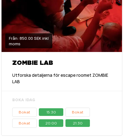
Från: 850.00 SEK inkl
moms
ZOMBIE LAB
Utforska detaljerna för escape roomet ZOMBIE
LAB
BOKA IDAG
Bokat
15:30
Bokat
Bokat
20:00
21:30