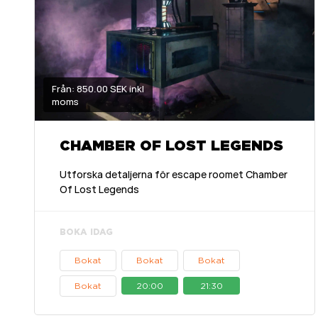
Från: 850.00 SEK inkl
moms
CHAMBER OF LOST LEGENDS
Utforska detaljerna för escape roomet Chamber
Of Lost Legends
BOKA IDAG
Bokat
Bokat
Bokat
Bokat
20:00
21:30