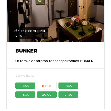
Från: 850.00 SEK inkl
moms
BUNKER
Utforska detaljerna för escape roomet BUNKER
BOKA IDAG
14:00
Bokat
17:00
18:30
20:00
21:30