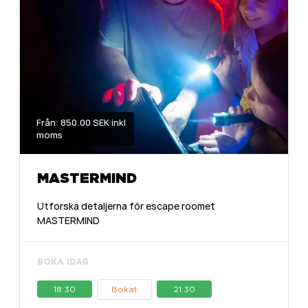
Från: 850.00 SEK inkl
moms
MASTERMIND
Utforska detaljerna för escape roomet
MASTERMIND
BOKA IDAG
18:30
Bokat
21:30