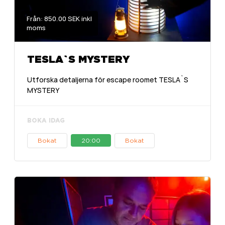
Från: 850.00 SEK inkl
moms
TESLA`S MYSTERY
Utforska detaljerna för escape roomet TESLA`S
MYSTERY
BOKA IDAG
Bokat
20:00
Bokat