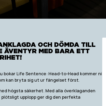
 ANKLAGDA OCH DÖMDA TILL
E ÄVENTYR MED BARA ETT
RIHET!
 du bokar Life Sentence: Head-to-Head kommer ni
som kan bryta sig ut ur fängelset först.
se med högsta säkerhet. Med alla överklaganden
tt plötsligt upplopp ger dig den perfekta