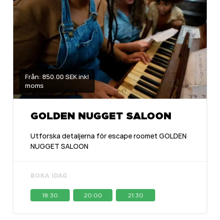
Från: 850.00 SEK inkl
moms
GOLDEN NUGGET SALOON
Utforska detaljerna för escape roomet GOLDEN
NUGGET SALOON
BOKA IDAG
18:30
20:00
21:30