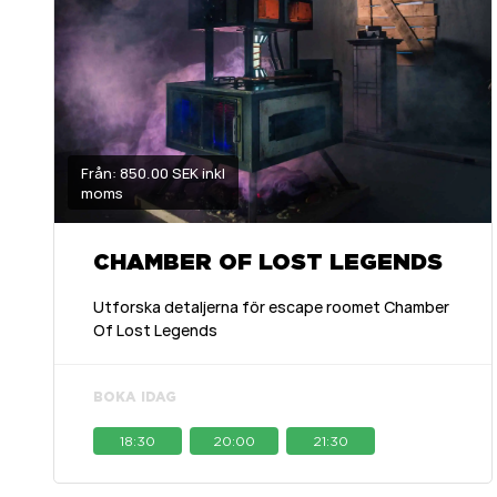
Från: 850.00 SEK inkl
moms
CHAMBER OF LOST LEGENDS
Utforska detaljerna för escape roomet Chamber
Of Lost Legends
BOKA IDAG
18:30
20:00
21:30