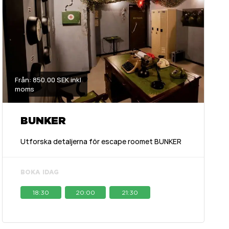
Från: 850.00 SEK inkl
moms
BUNKER
Utforska detaljerna för escape roomet BUNKER
BOKA IDAG
18:30
20:00
21:30