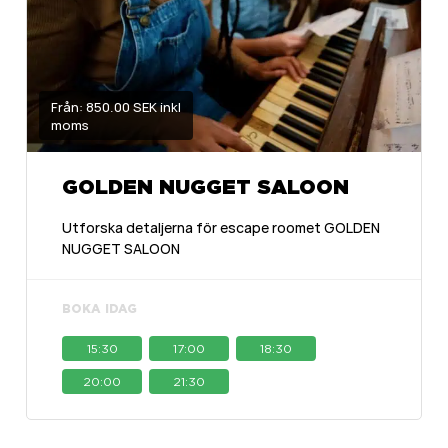
Från: 850.00 SEK inkl
moms
GOLDEN NUGGET SALOON
Utforska detaljerna för escape roomet GOLDEN
NUGGET SALOON
BOKA IDAG
15:30
17:00
18:30
20:00
21:30