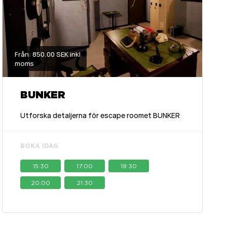
Från: 850.00 SEK inkl
moms
BUNKER
Utforska detaljerna för escape roomet BUNKER
BOKA IDAG
15:30
17:00
18:30
20:00
21:30