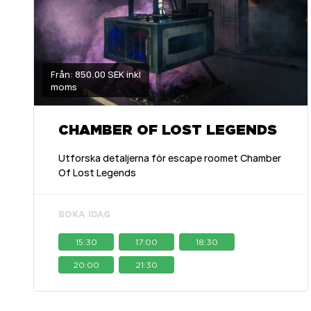
Från: 850.00 SEK inkl
moms
CHAMBER OF LOST LEGENDS
Utforska detaljerna för escape roomet Chamber
Of Lost Legends
BOKA IDAG
15:30
17:00
18:30
20:00
21:30