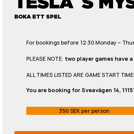
TESLA`S MY
BOKA ETT SPEL
For bookings before 12:30 Monday – Thur
PLEASE NOTE:
two player games have a 
ALL TIMES LISTED ARE GAME START TIME
You are booking for Sveavägen 14, 111
350 SEK per person