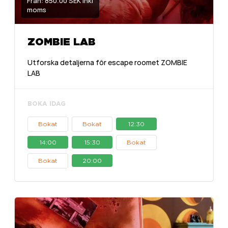
Från: 850.00 SEK inkl
moms
ZOMBIE LAB
Utforska detaljerna för escape roomet ZOMBIE
LAB
BOKA IDAG
Bokat
Bokat
12:30
14:00
15:30
Bokat
Bokat
20:00