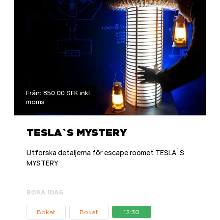
Från: 850.00 SEK inkl
moms
TESLA`S MYSTERY
Utforska detaljerna för escape roomet TESLA`S
MYSTERY
BOKA IDAG
Bokat
Bokat
12:30