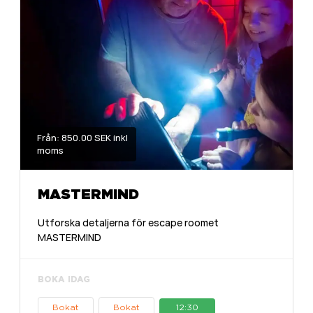
Från: 850.00 SEK inkl
moms
MASTERMIND
Utforska detaljerna för escape roomet
MASTERMIND
BOKA IDAG
Bokat
Bokat
12:30