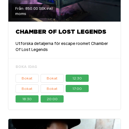
Från: 850.00 SEK inkl
moms
CHAMBER OF LOST LEGENDS
Utforska detaljerna för escape roomet Chamber
Of Lost Legends
BOKA IDAG
Bokat
Bokat
12:30
Bokat
Bokat
17:00
18:30
20:00