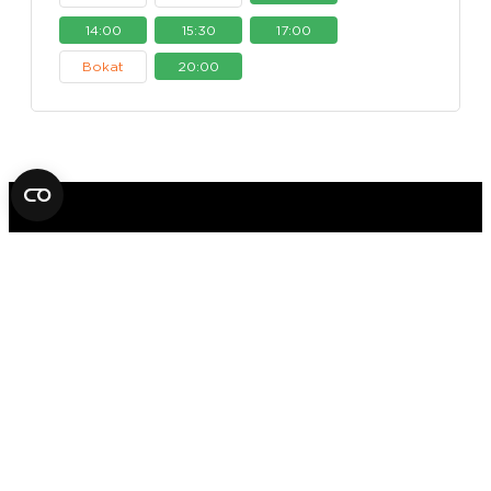
14:00
15:30
17:00
Bokat
20:00
FOX IN A BOX ESCAPE ROOM
STOCKHOLM
AB
SVEAVÄGEN 14
11157 STOCKHOLM
+46 70 979 61 31