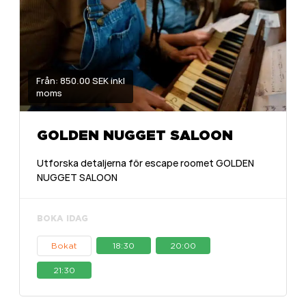
Från: 850.00 SEK inkl
moms
GOLDEN NUGGET SALOON
Utforska detaljerna för escape roomet GOLDEN
NUGGET SALOON
BOKA IDAG
Bokat
18:30
20:00
21:30