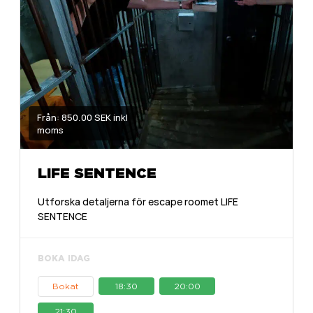
Från: 850.00 SEK inkl
moms
LIFE SENTENCE
Utforska detaljerna för escape roomet LIFE
SENTENCE
BOKA IDAG
Bokat
18:30
20:00
21:30