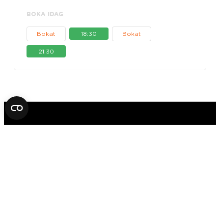
BOKA IDAG
Bokat
18:30
Bokat
21:30
FOX IN A BOX ESCAPE ROOM
STOCKHOLM
AB
SVEAVÄGEN 14
11157 STOCKHOLM