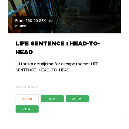
Från: 850.00 SEK inkl
moms
LIFE SENTENCE : HEAD-TO-
HEAD
Utforska detaljerna för escape roomet LIFE
SENTENCE : HEAD-TO-HEAD
BOKA IDAG
Bokat
18:30
20:00
21:30